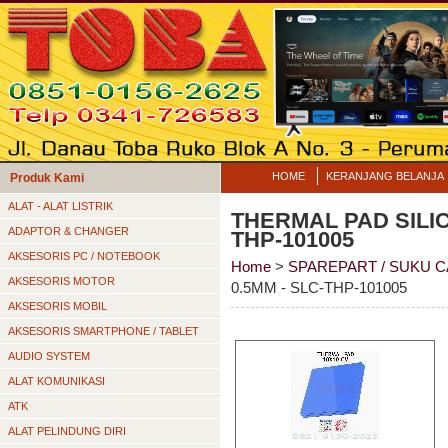
HOME
KERANJANG BELANJA
Produk Kami
ALAT - ALAT LISTRIK
THERMAL PAD SILIC
ADAPTOR & CHANGER
THP-101005
AKSESORIS PC / NOTEBOOK
Home
>
SPAREPART / SUKU 
AKSESORIS MOTOR
0.5MM - SLC-THP-101005
AKSESORIS MOBIL
AKSESORIS SMARTPHONE / TABLET
AUDIO SYSTEM
ALAT KOMUNIKASI
ATK
ALAT PELINDUNG DIRI